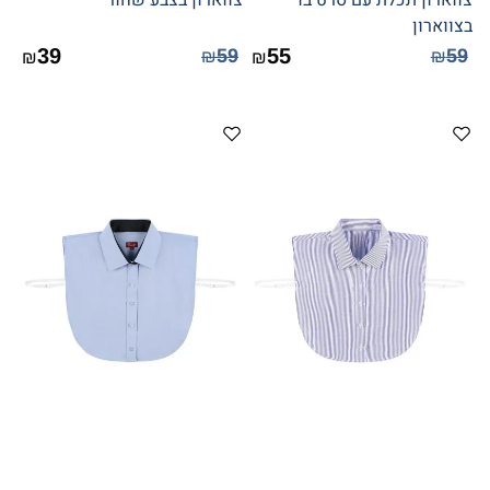
צווארון תכלת עם סרט בד
צווארון בצבע שחור
בצווארון
39
55
59
59
₪
₪
₪
₪