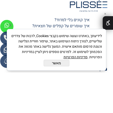
✕
איך קונים בלי למדוד?
איך שומרים על קפלים של חצאית?
10 דברים שלא ידעתם על פליסה
לידיעתך, באתרנו נעשה שימוש בקבצי Cookies, לרבות של צדדים
שלישיים, לצורך ניתוח השימוש באתר, שיפור חוויית הגלישה
ככה זה התחיל
והצגת פרסום מותאם אישית. המשך גלישה באתר מהווה את
הסכמתך לשימוש זה. לפרטים נוספים ניתן לעיין במדיניות
גלריית תמונות
הפרטיות.
מדיניות הפרטיות
צרי קשר
מאשר
קניה מאובטחת
PLISSEE © All Rights Reserved
בניית אתרים