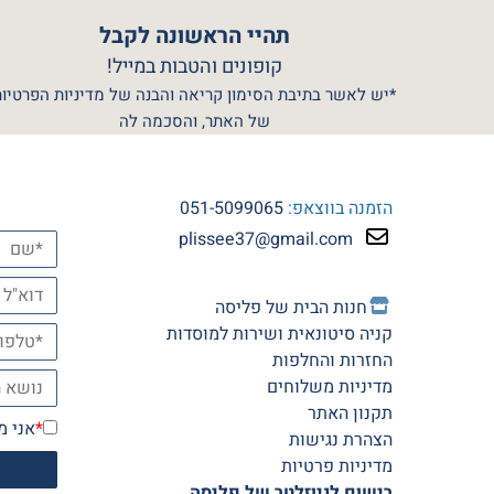
תהיי הראשונה לקבל
קופונים והטבות במייל!
*יש לאשר בתיבת הסימון קריאה והבנה של מדיניות הפרטיות
של האתר, והסכמה לה
הזמנה בווצאפ:
051-5099065
plissee37@gmail.com
חנות הב
ית של פליסה
קניה סיטונאית ושירות למוסדות
החזרות והחלפות
מדיניות משלוחים
תקנון האתר
*
אני מ
הצהרת נגישות
מדיניות פרטיות
רישום לניוזלטר של פליסה