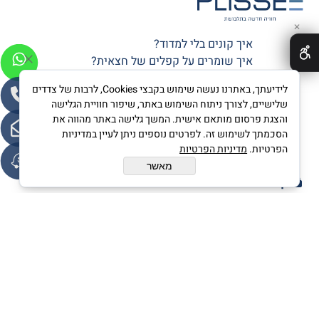
✕
איך קונים בלי למדוד?
איך שומרים על קפלים של חצאית?
10 דברים שלא ידעתם על פליסה
לידיעתך, באתרנו נעשה שימוש בקבצי Cookies, לרבות של צדדים
שלישיים, לצורך ניתוח השימוש באתר, שיפור חוויית הגלישה
ככה זה התחיל
והצגת פרסום מותאם אישית. המשך גלישה באתר מהווה את
הסכמתך לשימוש זה. לפרטים נוספים ניתן לעיין במדיניות
גלריית תמונות
הפרטיות.
מדיניות הפרטיות
צרי קשר
מאשר
קניה מאובטחת
PLISSEE © All Rights Reserved
בניית אתרים