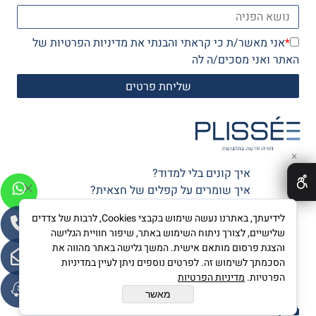
*
אני מאשר/ת כי קראתי והבנתי את
מדיניות הפרטיות
של
האתר ואני מסכים/ה לה
✕
איך קונים בלי למדוד?
איך שומרים על קפלים של חצאית?
10 דברים שלא ידעתם על פליסה
לידיעתך, באתרנו נעשה שימוש בקבצי Cookies, לרבות של צדדים
שלישיים, לצורך ניתוח השימוש באתר, שיפור חוויית הגלישה
ככה זה התחיל
והצגת פרסום מותאם אישית. המשך גלישה באתר מהווה את
הסכמתך לשימוש זה. לפרטים נוספים ניתן לעיין במדיניות
גלריית תמונות
הפרטיות.
מדיניות הפרטיות
צרי קשר
מאשר
קניה מאובטחת