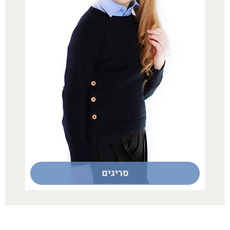
סריגים